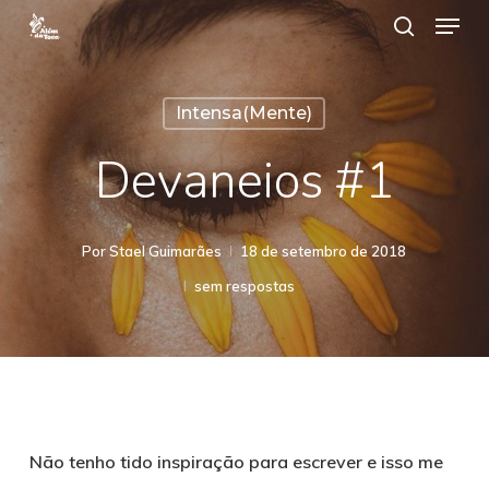
Menu
Ir
procurar
para
Close
o
Menu
Intensa(mente)
contéudo
principal
Devaneios #1
Por
Stael Guimarães
18 de setembro de 2018
sem respostas
Não tenho tido inspiração para escrever e isso me