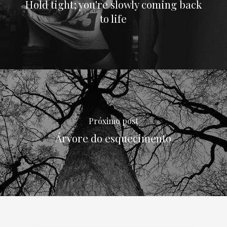
Hold tight; you're slowly coming back
to life
Próximo post
Árvore do esquecimento