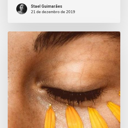
Stael Guimarães
21 de dezembro de 2019
Não
é
um
texto
motivacional,
mas
se
quiser
pode.