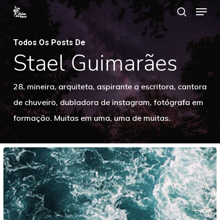
Menu
Ir
procurar
para
Close
o
Todos Os Posts De
Menu
Stael Guimarães
contéudo
principal
28, mineira, arquiteta, aspirante a escritora, cantora
de chuveiro, dubladora de instagram, fotógrafa em
formação. Muitas em uma, uma de muitas.
Rotina?