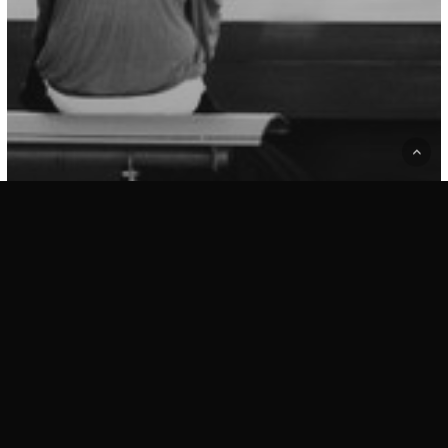
Devaneios
Intensa(mente)
a volta