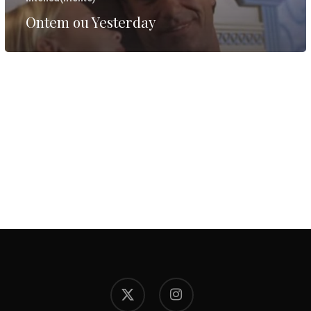
Ontem ou Yesterday
x-
instagram
twitter