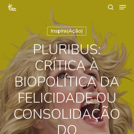
Menu
Ir
procurar
para
Close
o
Menu
Inspira(ação)
contéudo
principal
PLURIBUS:
CRÍTICA À
BIOPOLÍTICA DA
FELICIDADE OU
CONSOLIDAÇÃO
DO