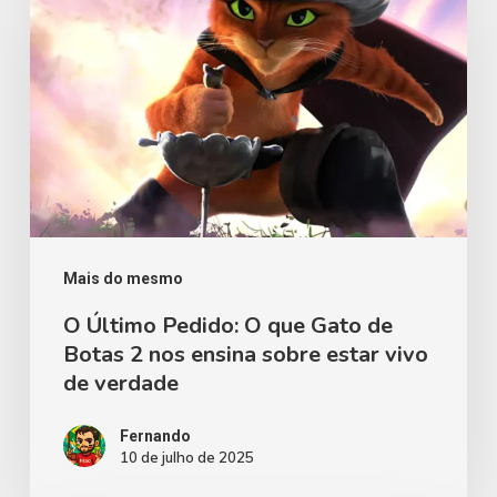
Pedido:
O
que
Gato
de
Botas
2
nos
Mais do mesmo
ensina
O Último Pedido: O que Gato de
Botas 2 nos ensina sobre estar vivo
sobre
de verdade
estar
vivo
Fernando
de
10 de julho de 2025
verdade