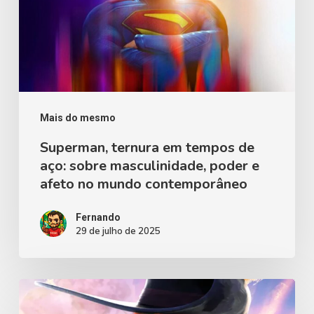
de
aço:
sobre
masculinidade,
poder
e
Mais do mesmo
afeto
Superman, ternura em tempos de
aço: sobre masculinidade, poder e
no
afeto no mundo contemporâneo
mundo
contemporâneo
Fernando
29 de julho de 2025
O
Último