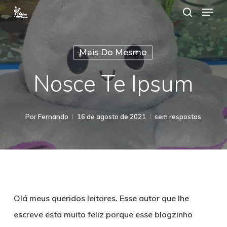
Menu
Ir
procurar
para
Close
o
Menu
Mais Do Mesmo
contéudo
principal
Nosce Te Ipsum
Por
Fernando
16 de agosto de 2021
sem respostas
Olá meus queridos leitores. Esse autor que lhe
escreve esta muito feliz porque esse blogzinho