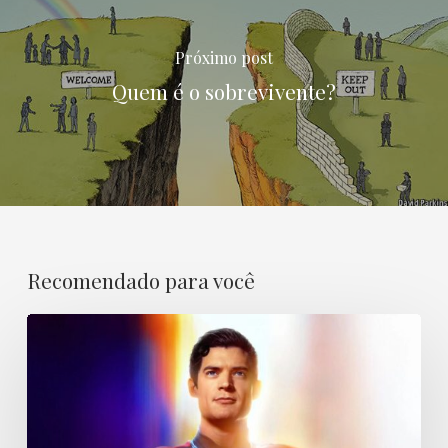
Próximo post
Quem é o sobrevivente?
Recomendado para você
Superman,
ternura
em
tempos