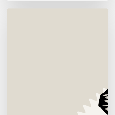
Júlio
Lancellotti
o
Sísifo
Brasileiro