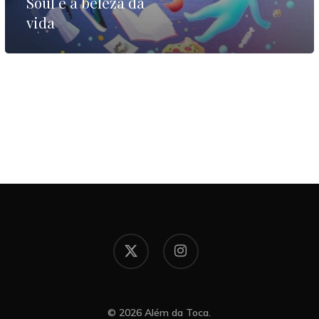
Soul e a beleza da
vida
x-
instagram
twitter
© 2026 Além da Toca.