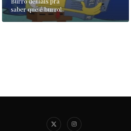
Burro demais pra
saber que é burro!
x-
instagram
twitter