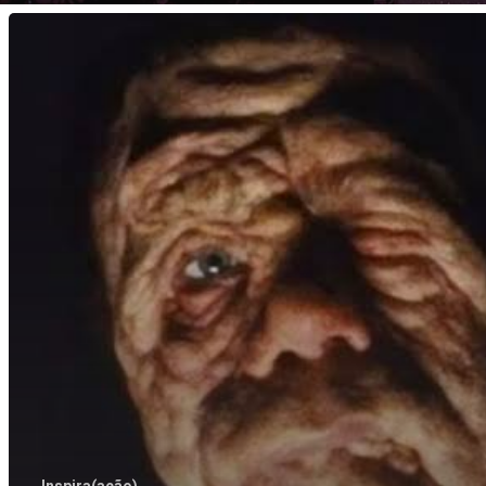
A
Different
Man
(2024):
Entre
o
Desejo
de
Possuir
e
o
Preço
de
Ser