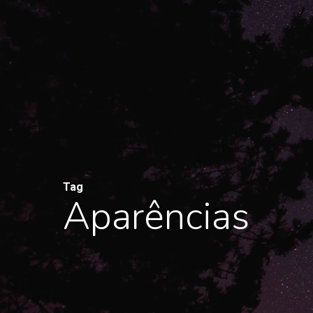
Ir
para
o
contéudo
principal
Tag
Pressione enter para buscar ou Esc para fechar
Aparências