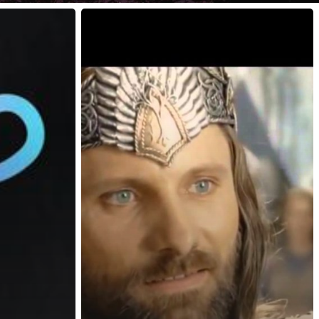
Estamos
de
volta!