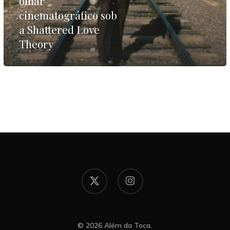
olhar
a
cinematográfico sob
Shattered
a Shattered Love
Love
Theory
Theory
x-
instagram
twitter
© 2026 Além da Toca.