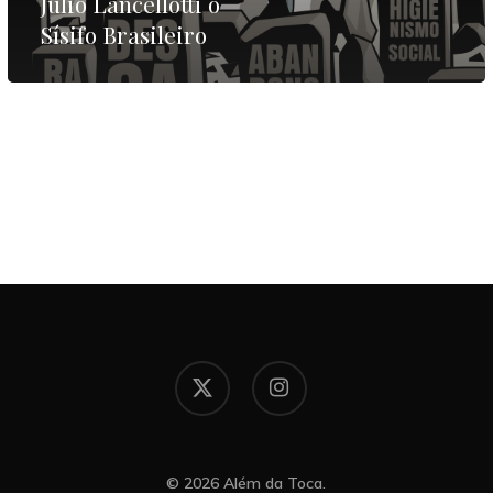
Júlio Lancellotti o
Sísifo Brasileiro
x-
instagram
twitter
© 2026 Além da Toca.