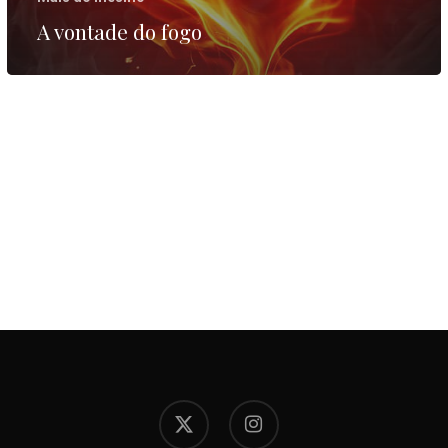
A vontade do fogo
x-
instagram
twitter