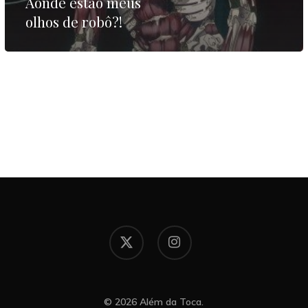
Aonde estão meus
olhos de robô?!
x-
instagram
twitter
© 2026 Além da Toca.