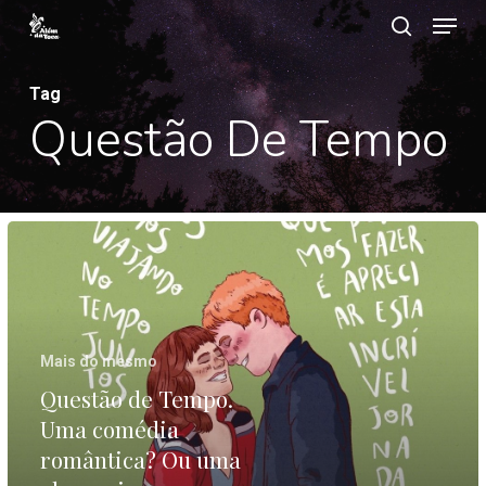
Menu
Ir
procurar
para
Close
o
Tag
Menu
Questão De Tempo
contéudo
principal
Questão
de
Tempo.
Uma
Mais do mesmo
comédia
Questão de Tempo.
romântica?
Uma comédia
Ou
romântica? Ou uma
uma