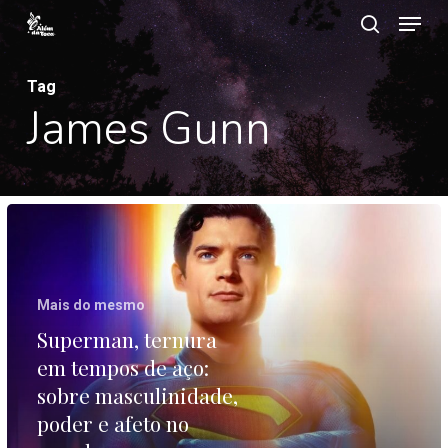
Menu
Ir
procurar
para
Close
o
Tag
Menu
James Gunn
contéudo
principal
Superman,
ternura
em
Mais do mesmo
tempos
Superman, ternura
de
em tempos de aço:
aço:
sobre masculinidade,
sobre
poder e afeto no
masculinidade,