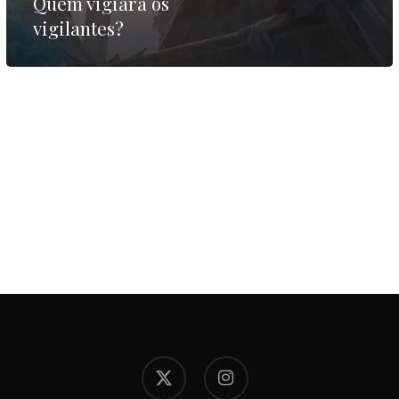
Quem vigiará os
vigilantes?
x-
instagram
twitter