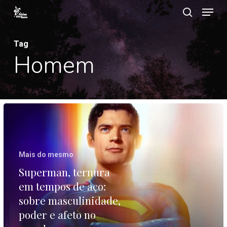
Menu
Ir
procurar
para
Close
o
Tag
Menu
Homem
contéudo
principal
Superman,
ternura
em
Mais do mesmo
tempos
Superman, ternura
de
em tempos de aço:
aço:
sobre masculinidade,
sobre
poder e afeto no
masculinidade,