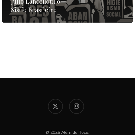
Júlio Lancellotti o
Sísifo Brasileiro
x-
instagram
twitter
© 2026 Além da Toca.