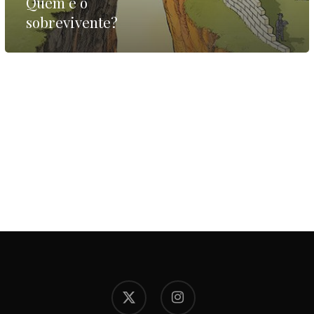
Quem é o
sobrevivente?
x-
instagram
twitter