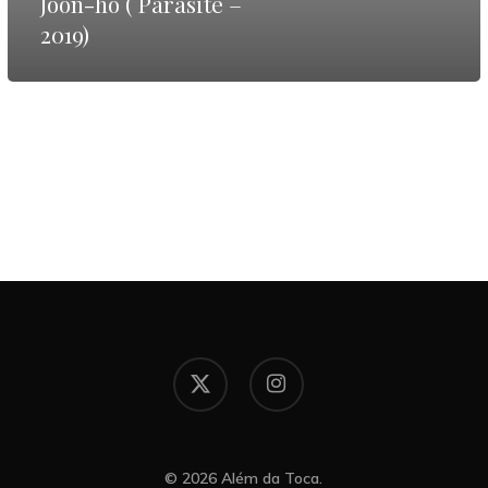
Joon-ho ( Parasite –
–
2019)
2019)
x-
instagram
twitter
© 2026 Além da Toca.